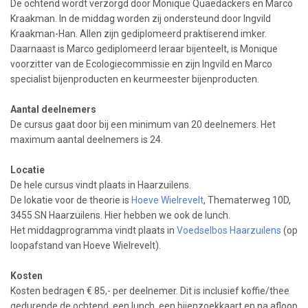
De ochtend wordt verzorgd door Monique Quaedackers en Marco
Kraakman. In de middag worden zij ondersteund door Ingvild
Kraakman-Han. Allen zijn gediplomeerd praktiserend imker.
Daarnaast is Marco gediplomeerd leraar bijenteelt, is Monique
voorzitter van de Ecologiecommissie en zijn Ingvild en Marco
specialist bijenproducten en keurmeester bijenproducten.
Aantal deelnemers
De cursus gaat door bij een minimum van 20 deelnemers. Het
maximum aantal deelnemers is 24.
Locatie
De hele cursus vindt plaats in Haarzuilens.
De lokatie voor de theorie is
Hoeve Wielrevelt
, Thematerweg 10D,
3455 SN Haarzuilens. Hier hebben we ook de lunch.
Het middagprogramma vindt plaats in
Voedselbos Haarzuilens
(op
loopafstand van Hoeve Wielrevelt).
Kosten
Kosten bedragen € 85,- per deelnemer. Dit is inclusief koffie/thee
gedurende de ochtend, een lunch, een bijenzoekkaart en na afloop